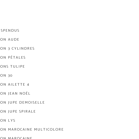
USPENDUS
ION AUDE
ION 3 CYLINDRES
ION PÉTALES
IONS TULIPE
ION 30
ION AILETTE 4
ION JEAN NOËL
ION JUPE DEMOISELLE
ION JUPE SPIRALE
ION LYS
ION MAROCAINE MULTICOLORE
ION MAROCAINE