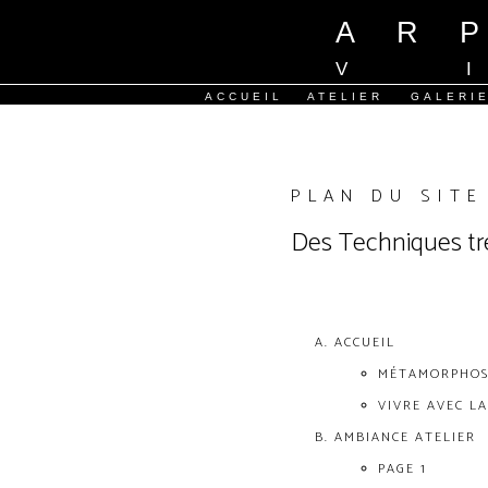
AR
V
/
/
ACCUEIL
ATELIER
GALERI
PLAN DU SITE
Des Techniques tr
ACCUEIL
MÉTAMORPHOSE
VIVRE AVEC L
AMBIANCE ATELIER
PAGE 1