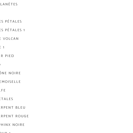
PLANÈTES
ES PÉTALES
ES PÉTALES 1
E VOLCAN
E 1
UR PIED
0
ÔNE NOIRE
EMOISELLE
LFE
ÉTALES
ERPENT BLEU
ERPENT ROUGE
PHINX NOIRE