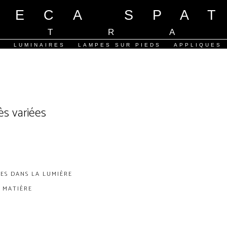
PECA SPA
ITR
/
/
/
E
LUMINAIRES
LAMPES SUR PIEDS
APPLIQUES
ès variées
S DANS LA LUMIÈRE
A MATIÈRE