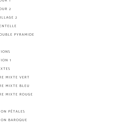
OUR 1
OUR 2
ILLAGE 2
ENTELLE
OUBLE PYRAMIDE
TIONS
TION 1
IXTES
RE MIXTE VERT
RE MIXTE BLEU
RE MIXTE ROUGE
ION PÉTALES
ION BAROQUE